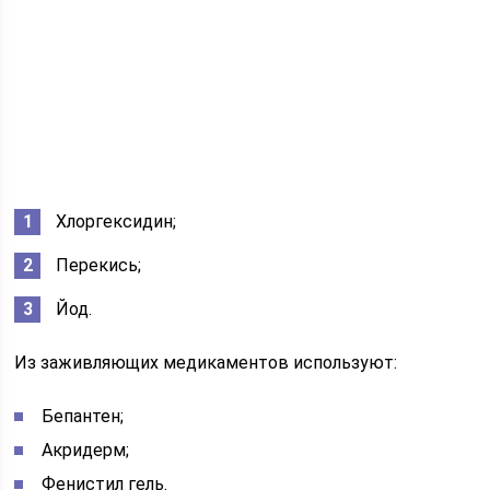
Хлоргексидин;
Перекись;
Йод.
Из заживляющих медикаментов используют:
Бепантен;
Акридерм;
Фенистил гель.