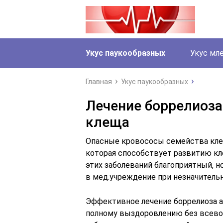
Укус паукообразных
Укус мл
Главная
Укус паукообразных
Лечение боррелиоза
клеща
Опасные кровососы семейства клещ
которая способствует развитию кл
этих заболеваний благоприятный, 
в мед.учреждение при незначительн
Эффективное лечение боррелиоза а
полному выздоровлению без всево