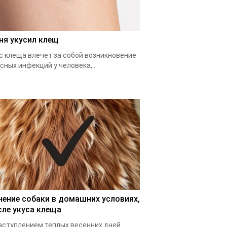
ня укусил клещ
с клеща влечет за собой возникновение
сных инфекций у человека,...
чение собаки в домашних условиях,
сле укуса клеща
аступлением теплых весенних дней