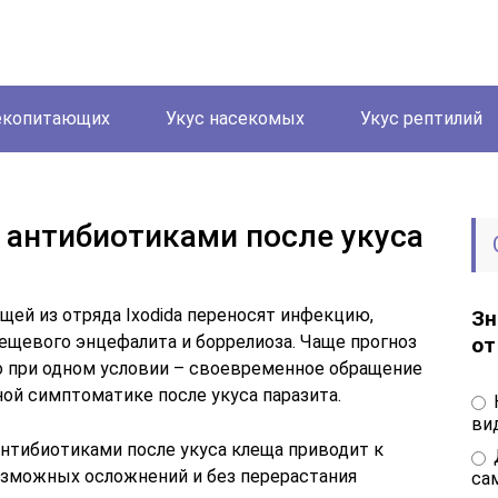
екопитающих
Укус насекомых
Укус рептилий
 антибиотиками после укуса
ей из отряда Ixodida переносят инфекцию,
Зн
ещевого энцефалита и боррелиоза. Чаще прогноз
от
но при одном условии – своевременное обращение
ой симптоматике после укуса паразита.
вид
нтибиотиками после укуса клеща приводит к
зможных осложнений и без перерастания
са