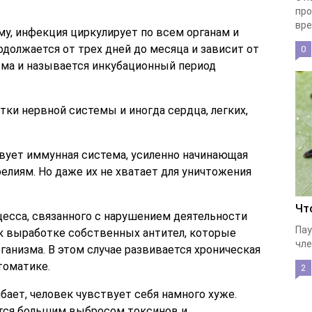
про
вре
у, инфекция циркулирует по всем органам и
должается от трех дней до месяца и зависит от
0
зма и называется инкубационный период
тки нервной системы и иногда сердца, легких,
вует иммунная система, усиленно начинающая
елиям. Но даже их не хватает для уничтожения
Чт
есса, связанного с нарушением деятельности
Пау
к выработке собственных антител, которые
чле
ганизма. В этом случае развивается хроническая
томатике.
2
ибает, человек чувствует себя намного хуже.
тся большим выбросом токсинов и