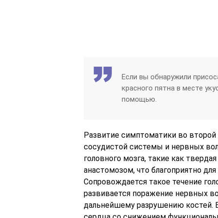
Если вы обнаружили присос
красного пятна в месте ук
помощью.
Развитие симптоматики во второй
сосудистой системы и нервных вол
головного мозга, такие как тверда
анастомозом, что благоприятно для
Сопровождается такое течение гол
развивается поражение нервных вол
дальнейшему разрушению костей. 
сердца со снижением функциональн