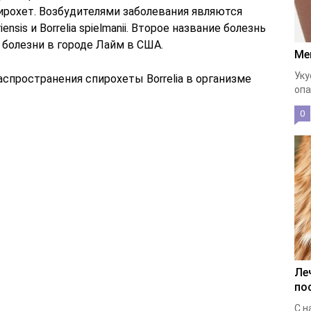
рохет. Возбудителями заболевания являются
avariensis и Borrelia spielmanii. Второе название болезнь
 болезни в городе Лайм в США.
Ме
Уку
спространения спирохеты Borrelia в организме
опа
0
Ле
по
С н