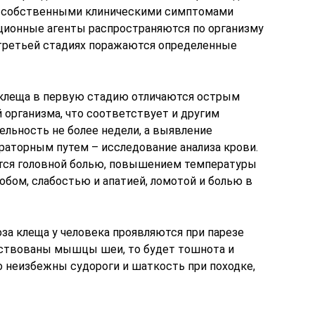
ся собственными клиническими симптомами
ционные агенты распространяются по организму
 третьей стадиях поражаются определенные
 клеща в первую стадию отличаются острым
 организма, что соответствует и другим
льность не более недели, а выявление
раторным путем – исследование анализа крови.
тся головной болью, повышением температуры
обом, слабостью и апатией, ломотой и болью в
за клеща у человека проявляются при парезе
йствованы мышцы шеи, то будет тошнота и
 неизбежны судороги и шаткость при походке,