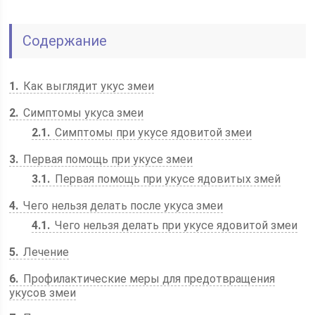
Содержание
1
Как выглядит укус змеи
2
Симптомы укуса змеи
2.1
Симптомы при укусе ядовитой змеи
3
Первая помощь при укусе змеи
3.1
Первая помощь при укусе ядовитых змей
4
Чего нельзя делать после укуса змеи
4.1
Чего нельзя делать при укусе ядовитой змеи
5
Лечение
6
Профилактические меры для предотвращения
укусов змеи