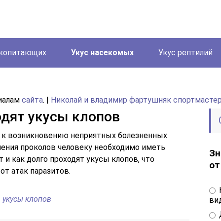
екопитающих
Укус насекомых
Укус рептилий
риалам
сайта
. |
Николай и владимир фартушняк спортмасте
одят укусы клопов
т к возникновению неприятных болезненных
нения проколов человеку необходимо иметь
Зн
 и как долго проходят укусы клопов, что
от
от атак паразитов.
укусы клопов
вид