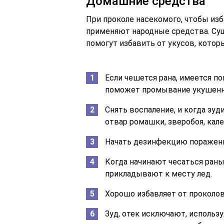
Домашние средства
При проколе насекомого, чтобы изб
применяют народные средства. Су
помогут избавить от укусов, которы
Если чешется рана, имеется п
поможет промывание укушенно
Снять воспаление, и когда зу
отвар ромашки, зверобоя, кал
Начать дезинфекцию пораженно
Когда начинают чесаться раны
прикладывают к месту лед.
Хорошо избавляет от проколов
Зуд, отек исключают, использу