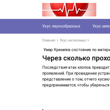
Укус паукообразных
Укус мл
Главная
Укус насекомых
Умар Кремлев состояние по мате
Через сколько прох
Последствия атак клопов приводи
проявлений. При проведении устра
представление о том, отчего кусают
предпринимается, чтобы уберечься 