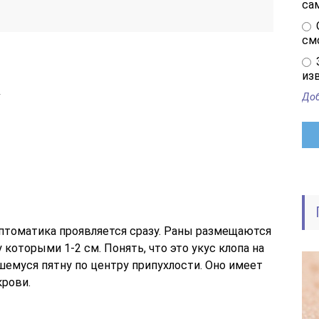
са
см
изв
т
Доб
мптоматика проявляется сразу. Раны размещаются
которыми 1-2 см. Понять, что это укус клопа на
шемуся пятну по центру припухлости. Оно имеет
рови.
в
.